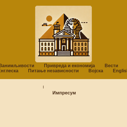
Занимљивости
Привреда и економија
Вести
Енглеска
Питање независности
Војска
Englis
I
Импресум