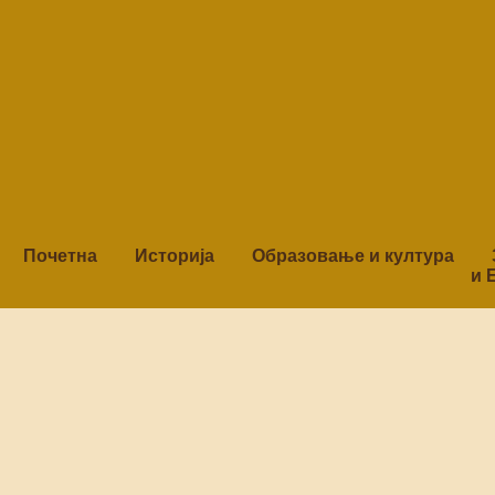
Почетна
Историја
Образовање и култура
и 