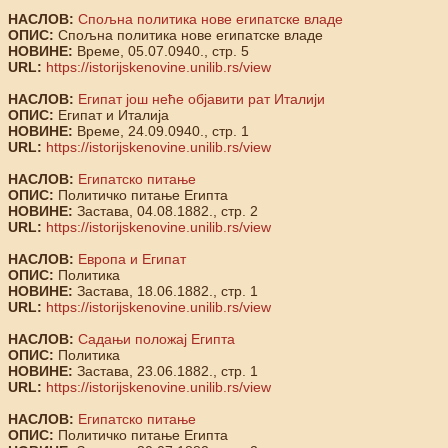
НАСЛОВ:
Спољна политика нове египатске владе
ОПИС:
Спољна политика нове египатске владе
НОВИНЕ:
Време, 05.07.0940., стр. 5
URL:
https://istorijskenovine.unilib.rs/view
НАСЛОВ:
Египат још неће објавити рат Италији
ОПИС:
Египат и Италија
НОВИНЕ:
Време, 24.09.0940., стр. 1
URL:
https://istorijskenovine.unilib.rs/view
НАСЛОВ:
Египатско питање
ОПИС:
Политичко питање Египта
НОВИНЕ:
Застава, 04.08.1882., стр. 2
URL:
https://istorijskenovine.unilib.rs/view
НАСЛОВ:
Европа и Египат
ОПИС:
Политика
НОВИНЕ:
Застава, 18.06.1882., стр. 1
URL:
https://istorijskenovine.unilib.rs/view
НАСЛОВ:
Садањи положај Египта
ОПИС:
Политика
НОВИНЕ:
Застава, 23.06.1882., стр. 1
URL:
https://istorijskenovine.unilib.rs/view
НАСЛОВ:
Египатско питање
ОПИС:
Политичко питање Египта