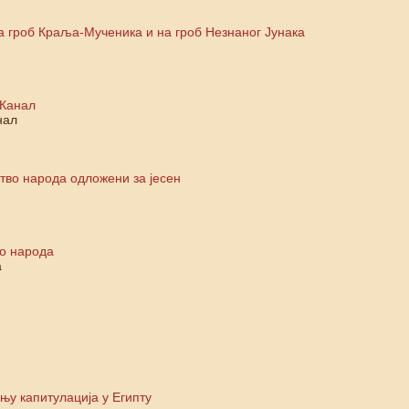
а гроб Краља-Мученика и на гроб Незнаног Јунака
 Канал
нал
тво народа одложени за јесен
во народа
а
њу капитулација у Египту