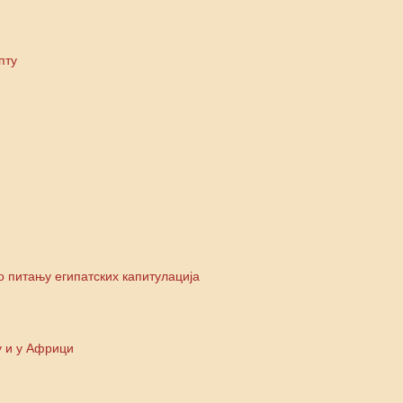
пту
 питању египатских капитулација
у и у Африци