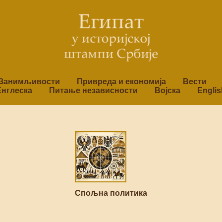
Занимљивости
Привреда и економија
Вести
Енглеска
Питање независности
Војска
Englis
Спољна политика