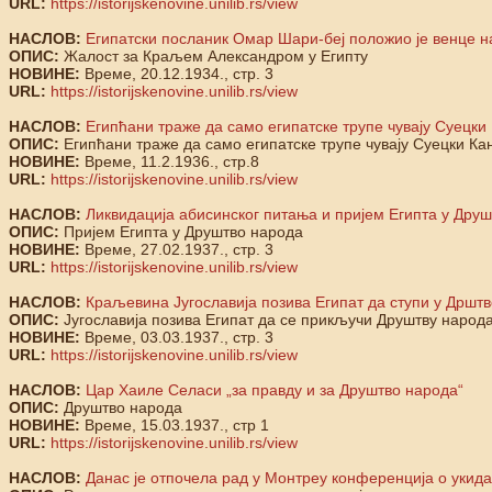
URL:
https://istorijskenovine.unilib.rs/view
НАСЛОВ:
Египатски посланик Омар Шари-беј положио је венце н
ОПИС:
Жалост за Краљем Александром у Египту
НОВИНЕ:
Време, 20.12.1934., стр. 3
URL:
https://istorijskenovine.unilib.rs/view
НАСЛОВ:
Египћани траже да само египатске трупе чувају Суецки
ОПИС:
Египћани траже да само египатске трупе чувају Суецки Ка
НОВИНЕ:
Време, 11.2.1936., стр.8
URL:
https://istorijskenovine.unilib.rs/view
НАСЛОВ:
Ликвидација абисинског питања и пријем Египта у Друш
ОПИС:
Пријем Египта у Друштво народа
НОВИНЕ:
Време, 27.02.1937., стр. 3
URL:
https://istorijskenovine.unilib.rs/view
НАСЛОВ:
Краљевина Југославија позива Египат да ступи у Дршт
ОПИС:
Југославија позива Египат да се прикључи Друштву народ
НОВИНЕ:
Време, 03.03.1937., стр. 3
URL:
https://istorijskenovine.unilib.rs/view
НАСЛОВ:
Цар Хаиле Селаси „за правду и за Друштво народа“
ОПИС:
Друштво народа
НОВИНЕ:
Време, 15.03.1937., стр 1
URL:
https://istorijskenovine.unilib.rs/view
НАСЛОВ:
Данас је отпочела рад у Монтреу конференција о укида