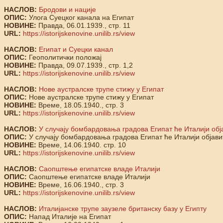
НАСЛОВ:
Бродови и нације
ОПИС:
Улога Суецког канала на Египат
НОВИНЕ:
Правда, 06.01.1939., стр. 11
URL:
https://istorijskenovine.unilib.rs/view
НАСЛОВ:
Египат и Суецки канал
ОПИС:
Геополитички положај
НОВИНЕ:
Правда, 09.07.1939., стр. 1,2
URL:
https://istorijskenovine.unilib.rs/view
НАСЛОВ:
Нове аустралске трупе стижу у Египат
ОПИС:
Нове аустралске трупе стижу у Египат
НОВИНЕ:
Време, 18.05.1940., стр. 3
URL:
https://istorijskenovine.unilib.rs/view
НАСЛОВ:
У случају бомбардовања градова Египат ће Италији обј
ОПИС:
У случају бомбардовања градова Египат ће Италији објави
НОВИНЕ:
Време, 14.06.1940. стр. 10
URL:
https://istorijskenovine.unilib.rs/view
НАСЛОВ:
Саопштење египатске владе Италији
ОПИС:
Саопштење египатске владе Италији
НОВИНЕ:
Време, 16.06.1940., стр. 3
URL:
https://istorijskenovine.unilib.rs/view
НАСЛОВ:
Италијанске трупе заузеле британску базу у Египту
ОПИС:
Напад Италије на Египат