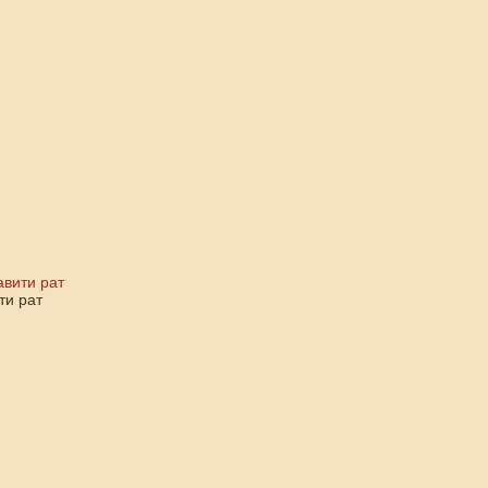
авити рат
ти рат