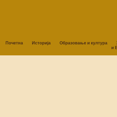
Почетна
Историја
Образовање и култура
и 