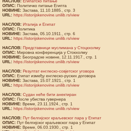
НАСЛОВ:
Египатско питање
ОПИС:
Политичко питање Египта
НОВИНЕ:
Застава, 11.10.1885., стр. 3
URL:
https://istorijskenovine.unilib.rs/view
НАСЛОВ:
Италија и Египат
ОПИС:
Политика
НОВИНЕ:
Застава, 05.10.1911., стр. 6
URL:
https://istorijskenovine.unilib.rs/view
НАСЛОВ:
Представници муслимана у Стоцкхолму
ОПИС:
Мировна конференција у Стокхолму
НОВИНЕ:
Београдске новине, 12.11.1917., стр. 1
URL:
https://istorijskenovine.unilib.rs/view
НАСЛОВ:
Резултат енглеско-совјетског уговора
ОПИС:
Египат између енглеско-руских договора
НОВИНЕ:
Застава, 15.07.1921., стр. 1
URL:
https://istorijskenovine.unilib.rs/view
НАСЛОВ:
Судан неће бити анектиран
ОПИС:
После убиства гувернера
НОВИНЕ:
Време, 23.11.1924., стр. 1
URL:
https://istorijskenovine.unilib.rs/view
НАСЛОВ:
Пут белгијског краљевског пара у Египат
ОПИС:
Пут белгијског краљевског пара у Египат
НОВИНЕ:
Време, 06.03.1930., стр. 1