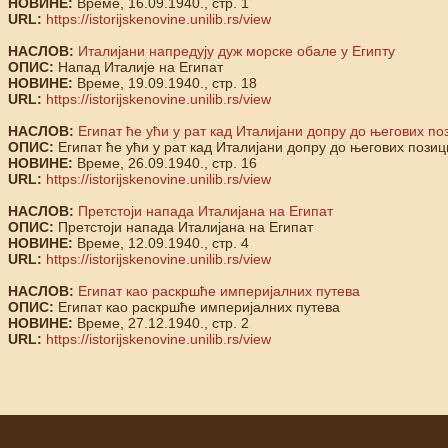
НОВИНЕ:
Време, 16.09.1940., стр. 1
URL:
https://istorijskenovine.unilib.rs/view
НАСЛОВ:
Италијани напредују дуж морске обале у Египту
ОПИС:
Напад Италије на Египат
НОВИНЕ:
Време, 19.09.1940., стр. 18
URL:
https://istorijskenovine.unilib.rs/view
НАСЛОВ:
Египат ће ући у рат кад Италијани допру до његових по
ОПИС:
Египат ће ући у рат кад Италијани допру до његових позиц
НОВИНЕ:
Време, 26.09.1940., стр. 16
URL:
https://istorijskenovine.unilib.rs/view
НАСЛОВ:
Претстоји напада Италијана на Египат
ОПИС:
Претстоји напада Италијана на Египат
НОВИНЕ:
Време, 12.09.1940., стр. 4
URL:
https://istorijskenovine.unilib.rs/view
НАСЛОВ:
Египат као раскршће империјалних путева
ОПИС:
Египат као раскршће империјалних путева
НОВИНЕ:
Време, 27.12.1940., стр. 2
URL:
https://istorijskenovine.unilib.rs/view