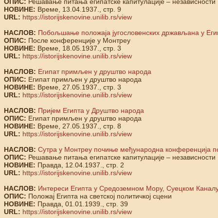
ОПИС:
Решавање питања египатске капитулације – независности
НОВИНЕ:
Време, 13.04.1937., стр. 9
URL:
https://istorijskenovine.unilib.rs/view
НАСЛОВ:
Побољшање положаја југословенских држављана у Еги
ОПИС:
После конференције у Монтреу
НОВИНЕ:
Време, 18.05.1937., стр. 3
URL:
https://istorijskenovine.unilib.rs/view
НАСЛОВ:
Египат примљен у друштво народа
ОПИС:
Египат примљен у друштво народа
НОВИНЕ:
Време, 27.05.1937., стр. 3
URL:
https://istorijskenovine.unilib.rs/view
НАСЛОВ:
Пријем Египта у Друштво народа
ОПИС:
Египат примљен у друштво народа
НОВИНЕ:
Време, 27.05.1937., стр. 8
URL:
https://istorijskenovine.unilib.rs/view
НАСЛОВ:
Сутра у Монтреу почиње међународна конференција по
ОПИС:
Решавање питања египатске капитулације – независности
НОВИНЕ:
Правда, 12.04.1937., стр. 2
URL:
https://istorijskenovine.unilib.rs/view
НАСЛОВ:
Интереси Египта у Средоземном Мору, Суецком Канал
ОПИС:
Положај Египта на светској политичкој сцени
НОВИНЕ:
Правда, 01.01.1939., стр. 39
URL:
https://istorijskenovine.unilib.rs/view