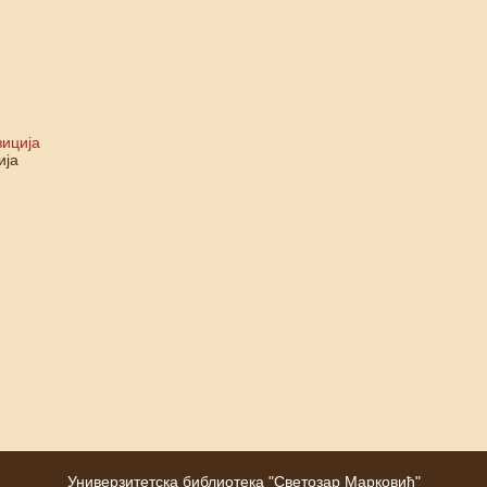
зиција
ија
Универзитетска библиотека "Светозар Марковић"